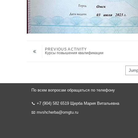
PREVIOUS ACTIVITY
Курсы повышения квалификации
Jump to...
По всем вопросам обращаться по телефону
📞 +7 (904) 582 6519 Щерба Мария Витальевна
📧
mvshcherba@omgtu.ru