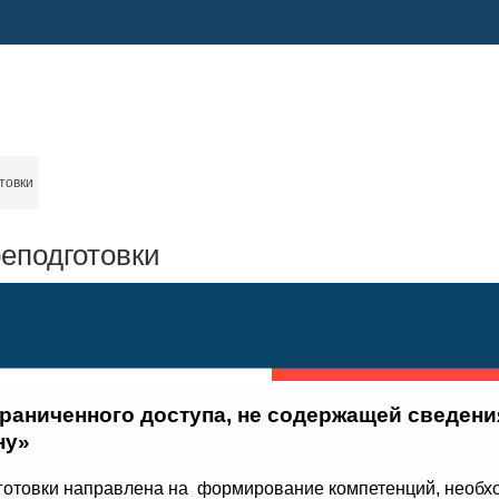
товки
еподготовки