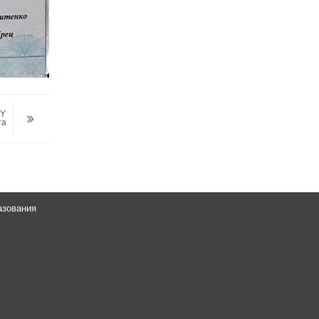
TY
та
азования